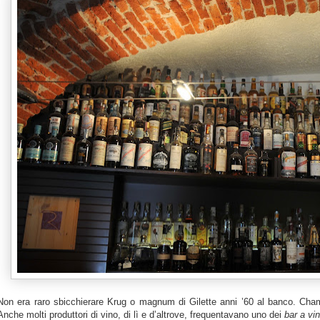
Non era raro sbicchierare Krug o magnum di Gilette anni ’60 al banco. Ch
Anche molti produttori di vino, di lì e d’altrove, frequentavano uno dei
bar a vin