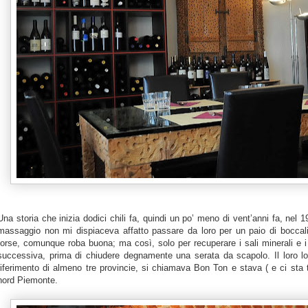
Una storia che inizia dodici chili fa, quindi un po’ meno di vent’anni fa, nel
massaggio non mi dispiaceva affatto passare da loro per un paio di boccali
forse, comunque roba buona; ma così, solo per recuperare i sali minerali e i 
successiva, prima di chiudere degnamente una serata da scapolo. Il loro lo
riferimento di almeno tre provincie, si chiamava Bon Ton e stava ( e ci sta t
nord Piemonte.