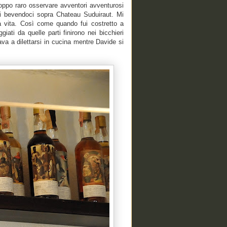
ppo raro osservare avventori avventurosi
i bevendoci sopra Chateau Suduiraut. Mi
a vita. Così come quando fui costretto a
ti da quelle parti finirono nei bicchieri
iava a dilettarsi in cucina mentre Davide si