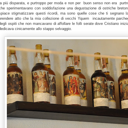
la più disparata, e purtroppo per moda e non per buon senso non era purtro
che sperimentavano con soddisfazione una degustazione di ostriche breton
spiace stigmatizzare questi ricordi, ma sono quelle cose che ti segnano l
prendere atto che la mia collezione di vecchi Yquem incautamente parcheggia
degli ospiti che non mancavano di affollare le folli serate dove Cristiano iniz
dedicava cinicamente allo stappo selvaggio.