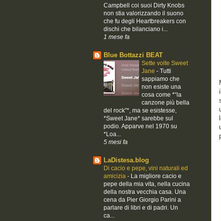
Campbell coi suoi Dirty Knobs
non stia valorizzando il suono
che fu degli Heartbreakers con
dischi che bilanciano i...
1 mese fa
Blue Bottazzi BEAT
Sette volte Sweet
Jane
-
Tutti
sappiamo che
non esiste una
cosa come *“la
canzone più bella
del rock”*, ma se esistesse,
*Sweet Jane* sarebbe sul
podio. Apparve nel 1970 su
*Loa...
5 mesi fa
LaDistesa.blog
Di cacio e pepe, vini naturali ed
amicizia
-
La migliore cacio e
pepe della mia vita, nella cucina
della nostra vecchia casa. Una
cena da Pier Giorgio Parini a
parlare di libri e di padri. Un
ca...