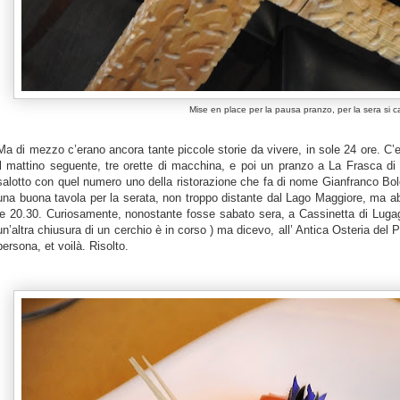
Mise en place per la pausa pranzo, per la sera si 
Ma di mezzo c’erano ancora tante piccole storie da vivere, in sole 24 ore. 
il mattino seguente, tre orette di macchina, e poi un pranzo a
La Frasca
di 
salotto con quel numero uno della ristorazione che fa di nome Gianfranco Bologn
una buona tavola per la serata, non troppo distante dal Lago Maggiore, ma ab
le 20.30. Curiosamente, nonostante fosse sabato sera, a Cassinetta di Lugag
un’altra chiusura di un cerchio è in corso ) ma dicevo, all’ Antica Osteria del 
persona, et voilà. Risolto.