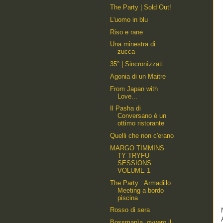
The Party | Sold Out!
L'uomo in blu
Riso e rane
Una minestra di
zucca
35° | Sincronìzzati
Agonia di un Maitre
From Japan with
Love...
Il Pasha di
Conversano è un
ottimo ristorante
Quelli che non c'erano
MARGO TIMMINS
TY TRYFU
SESSIONS
VOLUME 1
The Party : Armadillo
Meeting a bordo
piscina
Rosso di sera
Bossmanìa, ovvero il