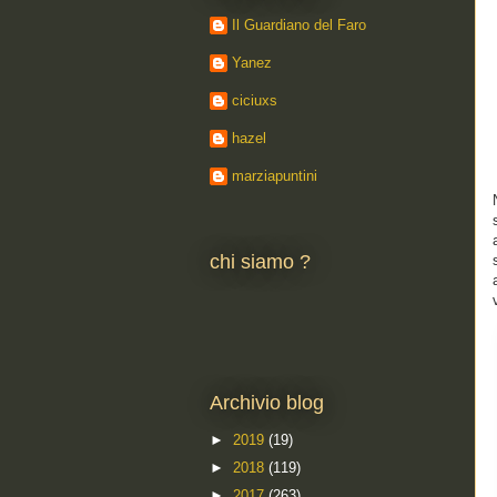
Il Guardiano del Faro
Yanez
ciciuxs
hazel
marziapuntini
chi siamo ?
Archivio blog
►
2019
(19)
►
2018
(119)
►
2017
(263)