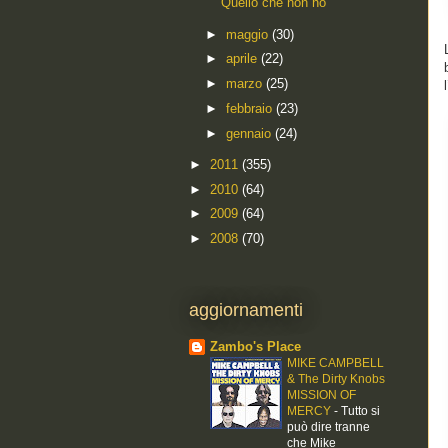
Quello che non ho
►
maggio
(30)
►
aprile
(22)
►
marzo
(25)
►
febbraio
(23)
►
gennaio
(24)
►
2011
(355)
►
2010
(64)
►
2009
(64)
►
2008
(70)
aggiornamenti
Zambo's Place
MIKE CAMPBELL
& The Dirty Knobs
MISSION OF
MERCY
-
Tutto si
può dire tranne
che Mike