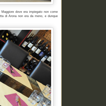
go Maggiore dove era impiegato non come
tta
di Arona non era da meno, e dunque