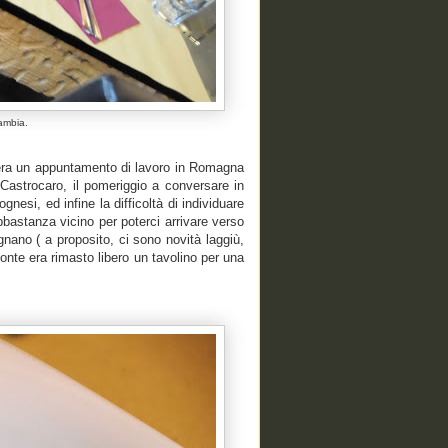
cambia.
C’era un appuntamento di lavoro in Romagna
Castrocaro, il pomeriggio a conversare in
esi, ed infine la difficoltà di individuare
bastanza vicino per poterci arrivare verso
nano ( a proposito, ci sono novità laggiù,
Ponte era rimasto libero un tavolino per una