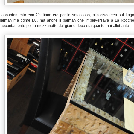
L’appuntamento con Cristiano era per la sera dopo, alla discoteca sul La
barman ma come DJ, ma anche il barman che imperversava a
La Rocche
l’appuntamento per la mezzanotte del giorno dopo era quanto mai allettante.