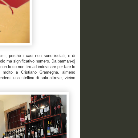
mi, perché i casi non sono isolati, e di
olo ma significativo numero. Da barman-dj
on lo so non tiro ad indovinare per fare lo
o molto a Cristiano Gramegna, almeno
ndersi una stellina di sala altrove, vicino