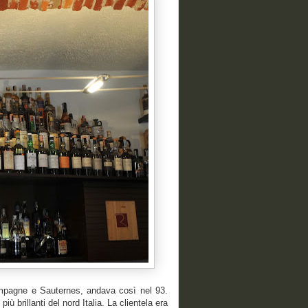
ampagne e Sauternes, andava così nel 93.
più brillanti del nord Italia. La clientela era