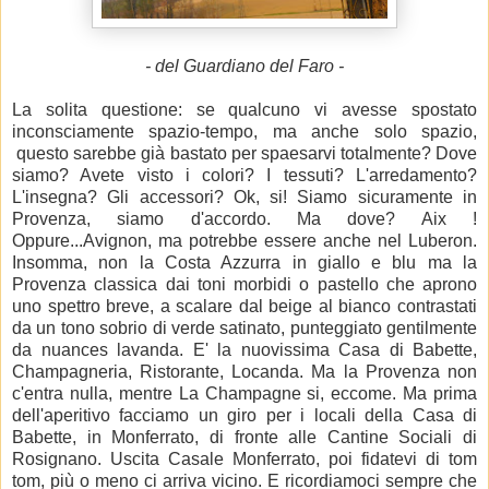
- del Guardiano del Faro -
La solita questione: se qualcuno vi avesse spostato
inconsciamente spazio-tempo, ma anche solo spazio,
questo sarebbe già bastato per spaesarvi totalmente? Dove
siamo? Avete visto i colori? I tessuti? L'arredamento?
L'insegna? Gli accessori? Ok, si! Siamo sicuramente in
Provenza, siamo d'accordo. Ma dove? Aix !
Oppure...Avignon, ma potrebbe essere anche nel Luberon.
Insomma, non la Costa Azzurra in giallo e blu ma la
Provenza classica dai toni morbidi o pastello che aprono
uno spettro breve, a scalare dal beige al bianco contrastati
da un tono sobrio di verde satinato, punteggiato gentilmente
da nuances lavanda. E' la nuovissima Casa di Babette,
Champagneria, Ristorante, Locanda. Ma la Provenza non
c'entra nulla, mentre La Champagne si, eccome. Ma prima
dell'aperitivo facciamo un giro per i locali della Casa di
Babette, in Monferrato, di fronte alle Cantine Sociali di
Rosignano. Uscita Casale Monferrato, poi fidatevi di tom
tom, più o meno ci arriva vicino. E ricordiamoci sempre che