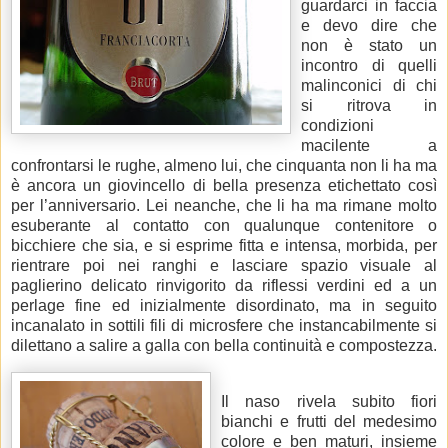
guardarci in faccia
e devo dire che
non è stato un
incontro di quelli
malinconici di chi
si ritrova in
condizioni
macilente a
confrontarsi le rughe, almeno lui, che cinquanta non li ha ma
è ancora un giovincello di bella presenza etichettato così
per l’anniversario. Lei neanche, che li ha ma rimane molto
esuberante al contatto con qualunque contenitore o
bicchiere che sia, e si esprime fitta e intensa,
morbida,
per
rientrare poi nei ranghi e lasciare spazio visuale al
paglierino delicato rinvigorito da riflessi verdini ed a un
perlage fine
ed inizialmente disordinato, ma in seguito
incanalato in sottili fili di microsfere che instancabilmente si
dilettano a salire a galla con bella continuità e compostezza.
Il naso rivela subito fiori
bianchi e frutti del medesimo
colore e ben maturi, insieme