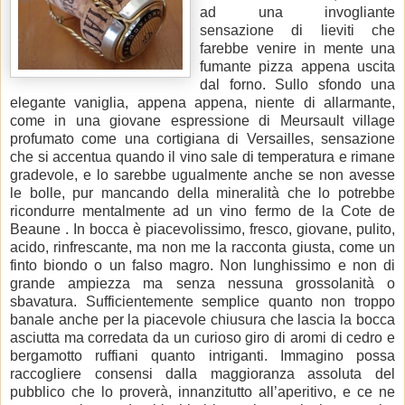
ad una invogliante
sensazione di lieviti che
farebbe venire in mente una
fumante pizza appena uscita
dal forno. Sullo sfondo una
elegante vaniglia, appena appena, niente di allarmante,
come in una giovane espressione di Meursault village
profumato come una cortigiana di Versailles, sensazione
che si accentua quando il vino sale di temperatura e rimane
gradevole, e lo sarebbe ugualmente anche se non avesse
le bolle, pur mancando della mineralità che lo potrebbe
ricondurre mentalmente ad un vino fermo de
la Cote
de
Beaune . In bocca è piacevolissimo,
fresco, giovane, pulito,
acido, rinfrescante, ma non me la racconta giusta, come un
finto biondo o un falso magro. Non lunghissimo e non di
grande ampiezza ma senza nessuna grossolanità o
sbavatura. Sufficientemente semplice quanto non troppo
banale anche per la piacevole chiusura che lascia la bocca
asciutta ma corredata da un curioso giro di aromi di cedro e
bergamotto ruffiani quanto intriganti. Immagino possa
raccogliere consensi dalla maggioranza assoluta del
pubblico che lo proverà, innanzitutto all’aperitivo, e ce ne