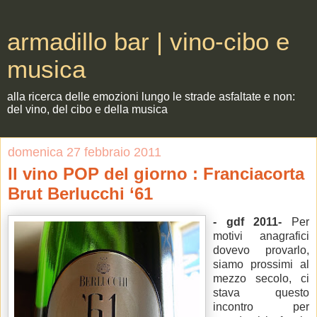
armadillo bar | vino-cibo e
musica
alla ricerca delle emozioni lungo le strade asfaltate e non:
del vino, del cibo e della musica
domenica 27 febbraio 2011
Il vino POP del giorno : Franciacorta
Brut Berlucchi ‘61
- gdf 2011-
Per
motivi anagrafici
dovevo provarlo,
siamo prossimi al
mezzo secolo, ci
stava questo
incontro per